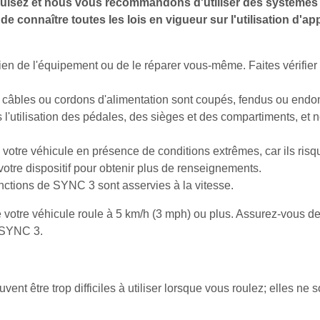
nduisez et nous vous recommandons d'utiliser des système
 connaître toutes les lois en vigueur sur l'utilisation d'ap
ien de l'équipement ou de le réparer vous-même. Faites vérifier
es câbles ou cordons d'alimentation sont coupés, fendus ou end
 l'utilisation des pédales, des sièges et des compartiments, et n
 votre véhicule en présence de conditions extrêmes, car ils ri
otre dispositif pour obtenir plus de renseignements.
onctions de SYNC 3 sont asservies à la vitesse.
e votre véhicule roule à 5 km/h (3 mph) ou plus. Assurez-vous d
c SYNC 3.
ent être trop difficiles à utiliser lorsque vous roulez; elles ne