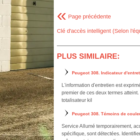
«
Page précédente
Clé d'accès intelligent (Selon l'é
PLUS SIMILAIRE:
Peugeot 308. Indicateur d'entre
L'information d'entretien est exprim
premier de ces deux termes atteint. 
totalisateur kil
Peugeot 308. Témoins de coule
Service Allumé temporairement, ac
spécifique, sont détectées. Identifie