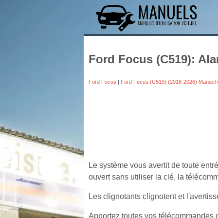
Ford Focus (C519): Ala
Ford Focus
|
Ford Focus (C519) (2018-2026) Manuel 
Le système vous avertit de toute entré
ouvert sans utiliser la clé, la télécom
Les clignotants clignotent et l'avertis
Apportez toutes vos télécommandes c